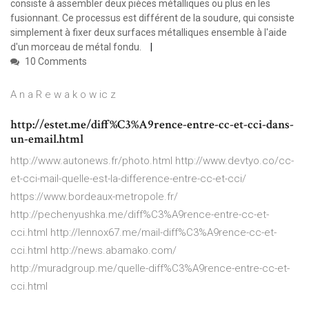
consiste à assembler deux pièces métalliques ou plus en les
fusionnant. Ce processus est différent de la soudure, qui consiste
simplement à fixer deux surfaces métalliques ensemble à l'aide
d'un morceau de métal fondu.
10 Comments
A n a R e w a k o w ic z
http://estet.me/diff%C3%A9rence-entre-cc-et-cci-dans-
un-email.html
http://www.autonews.fr/photo.html http://www.devtyo.co/cc-
et-cci-mail-quelle-est-la-difference-entre-cc-et-cci/
https://www.bordeaux-metropole.fr/
http://pechenyushka.me/diff%C3%A9rence-entre-cc-et-
cci.html http://lennox67.me/mail-diff%C3%A9rence-cc-et-
cci.html http://news.abamako.com/
http://muradgroup.me/quelle-diff%C3%A9rence-entre-cc-et-
cci.html