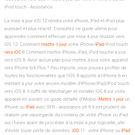
iPod touch - Assistance ...
La mise à jour iOS 12 rendra votre iPhone, iPad et iPod plus
puissant et plus réactif. Consultez ce guide ultime pour
apprendre comment effecuer une mise à jour réussie vers
iOS 12. Comment
mettre
à
jour
votre iPhone/
iPad
/iPod touch
vers
iOS
8 Comment mettre iPhone, iPad, iPod touche à jour
vers iOS 8. Avoir aucun plan pour mettre à jour votre appareil
vers iPhone 6/6 Plus ? Peu importe, vous pouvez profiter de
toutes les fonctionnalités que l'iOS 8 apporte à l'iPhone 6 en
mettant à jour votre ancien modèle d'iPhone/iPad/iPod touch
vers iOS 8. Il suffit de télécharger et installer iOS 8 sur votre
appareil en suivant ce guide détaillé d'iMobie.
Mettre
à
jour
un
iPhone ou
iPad
avec SFR - assistance.sfr.fr Il est prudent de
réaliser une sauvegarde du contenu de votre iPhone ou iPad
sur iTunes avant de procéder à la mise à jour logicielle, afin
d’éviter toute perte de données.
iOS
11 : votre iPhone ou
iPad