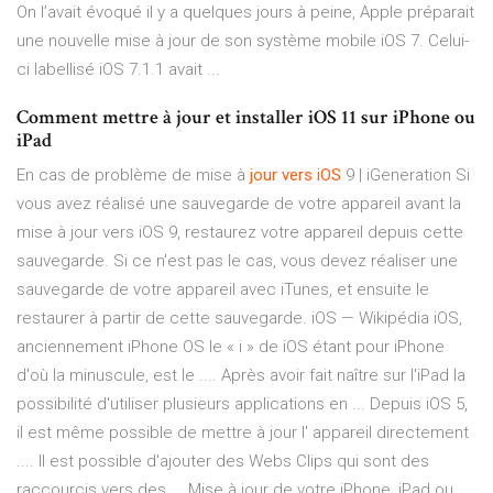
On l’avait évoqué il y a quelques jours à peine, Apple préparait
une nouvelle mise à jour de son système mobile iOS 7. Celui-
ci labellisé iOS 7.1.1 avait ...
Comment mettre à jour et installer iOS 11 sur iPhone ou
iPad
En cas de problème de mise à
jour
vers
iOS
9 | iGeneration Si
vous avez réalisé une sauvegarde de votre appareil avant la
mise à jour vers iOS 9, restaurez votre appareil depuis cette
sauvegarde. Si ce n'est pas le cas, vous devez réaliser une
sauvegarde de votre appareil avec iTunes, et ensuite le
restaurer à partir de cette sauvegarde. iOS — Wikipédia iOS,
anciennement iPhone OS le « i » de iOS étant pour iPhone
d'où la minuscule, est le .... Après avoir fait naître sur l'iPad la
possibilité d'utiliser plusieurs applications en ... Depuis iOS 5,
il est même possible de mettre à jour l' appareil directement
.... Il est possible d'ajouter des Webs Clips qui sont des
raccourcis vers des ... Mise à jour de votre iPhone, iPad ou