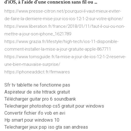
d'iOS, à l'aide d'une connexion sans fil ou ...
https://www.presse-citron.net/pourquoi-il-vaut-mieux-eviter-
de-faire-la-derniere-mise-jour-ios-ios-12-1-2-sur-votre-iphone/
https://www.liberation.fr/france/2018/01/11/faut-il-oui-ou-non-
mettre-a-jour-son-iphone_1621789
https://www.grazia.fr/lifestyle/high-tech/ios-11-disponible-
comment-installer-la-mise-a-jour-gratuite-apple-867711
https://www.tomsguide.fr/la-mise-a-jour-de-ios-12-1-2-reserve-
une-bien-mauvaise-surprise/
https://iphoneaddict.fr/firmwares
Sfr tv tablette ne fonctionne pas
Aspirateur de site httrack gratuit
Télécharger guitar pro 6 soundbank
Telecharger photoshop cs5 gratuit pour windows
Convertir fichier ifo vob en avi
Hp smart pour windows 10
Telecharger jeux psp iso gta san andreas